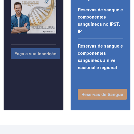
Reservas de sangue e
componentes
sanguíneos no IPST,
IP
Reservas de sangue e
componentes
Faça a sua Inscrição
sanguíneos a nível
nacional e regional
Reservas de Sangue