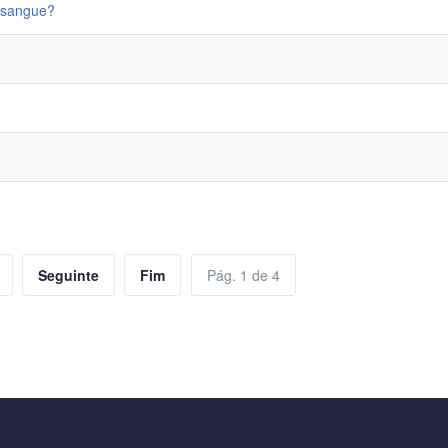
r sangue?
Seguinte
Fim
Pág. 1 de 4