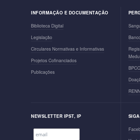
INFORMAÇÃO E DOCUMENTAÇÃO
PER
Biblioteca Digital
Sang
Legislação
Banco
Circulares Normativas e Informativas
Regis
Medu
Projetos Cofinanciados
BPC
Publicações
Doaçã
REN
NEWSLETTER IPST, IP
SIGA
Face