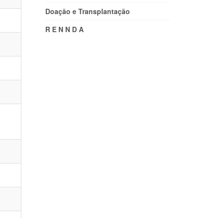
Doação e Transplantação
R E N N D A