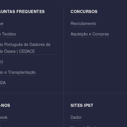
GUNTAS FREQUENTES
CONCURSOS
ue
Recrutamento
 Tecidos
Aquisição e Compras
to Português de Dadores de
la Óssea | CEDACE
CU
o e Transplantação
NDA
-NOS
SITES IPST
book
Dador