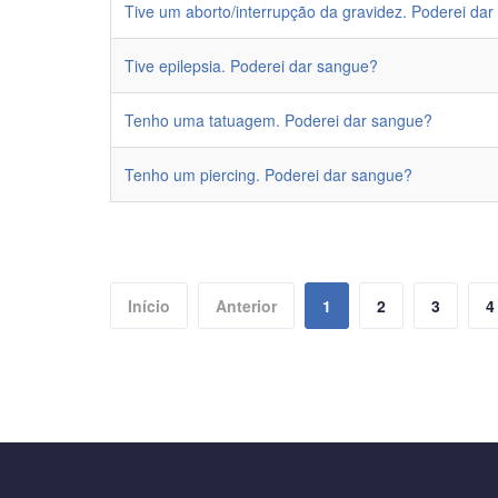
Tive um aborto/interrupção da gravidez. Poderei da
Tive epilepsia. Poderei dar sangue?
Tenho uma tatuagem. Poderei dar sangue?
Tenho um piercing. Poderei dar sangue?
Início
Anterior
1
2
3
4