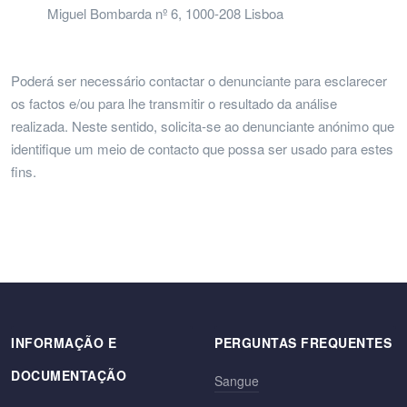
Miguel Bombarda nº 6, 1000-208 Lisboa
Poderá ser necessário contactar o denunciante para esclarecer
os factos e/ou para lhe transmitir o resultado da análise
realizada. Neste sentido, solicita-se ao denunciante anónimo que
identifique um meio de contacto que possa ser usado para estes
fins.
INFORMAÇÃO E
PERGUNTAS FREQUENTES
DOCUMENTAÇÃO
Sangue