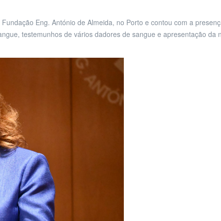
a Fundação Eng. António de Almeida, no Porto e contou com a presen
angue, testemunhos de vários dadores de sangue e apresentação da 