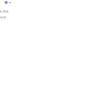
Empty
ça dos
nova