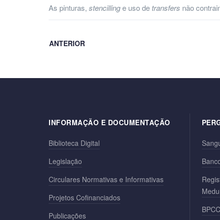
As pinturas,
stencilling
e uso de
transfers
não contrai
ANTERIOR
INFORMAÇÃO E DOCUMENTAÇÃO
PER
Biblioteca Digital
Sang
Legislação
Banco
Circulares Normativas e Informativas
Regis
Medu
Projetos Cofinanciados
BPC
Publicações