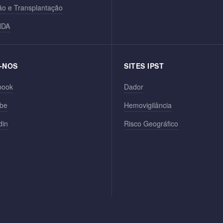
o e Transplantação
NDA
-NOS
SITES IPST
book
Dador
be
Hemovigilância
din
Risco Geográfico