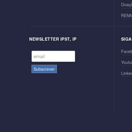
Doaçã
REN
NEWSLETTER IPST, IP
SIGA
Face
Youtu
Linke