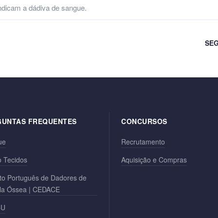
ndicam a dádiva de sangue.
SEG
GUNTAS FREQUENTES
CONCURSOS
ue
Recrutamento
 Tecidos
Aquisição e Compras
to Português de Dadores de
la Óssea | CEDACE
CU