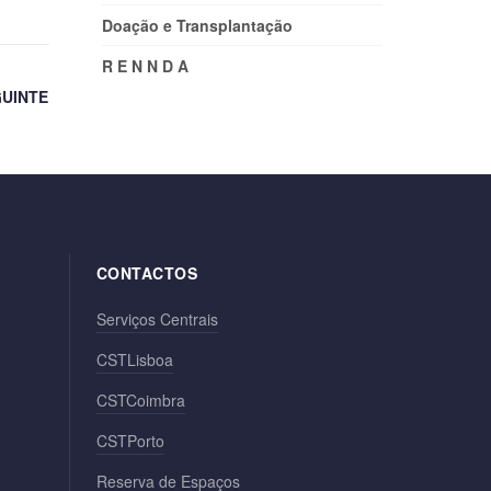
Doação e Transplantação
R E N N D A
UINTE
CONTACTOS
Serviços Centrais
CSTLisboa
CSTCoimbra
CSTPorto
Reserva de Espaços